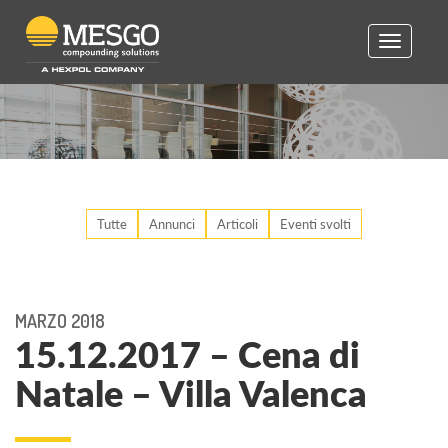
Toggle
navigatio
Tutte
Annunci
Articoli
Eventi svolti
MARZO 2018
15.12.2017 – Cena di
Natale – Villa Valenca