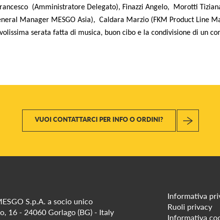
 Francesco (Amministratore Delegato), Finazzi Angelo, Morotti Tizia
neral Manager MESGO Asia), Caldara Marzio (FKM Product Line Man
volissima serata fatta di musica, buon cibo e la condivisione di un c
VUOI CONTATTARCI PER INFO O ORDINI?
Informativa pr
ESGO S.p.A. a socio unico
Ruoli privacy
io, 16 - 24060 Gorlago (BG) - Italy
Informativa co