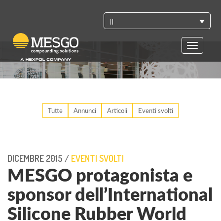
IT
Toggle
navigatio
Tutte
Annunci
Articoli
Eventi svolti
DICEMBRE 2015 /
EVENTI SVOLTI
MESGO protagonista e
sponsor dell’International
Silicone Rubber World