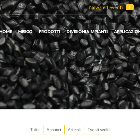
News ed eventi
!
HOME
MESGO
PRODOTTI
DIVISIONI&IMPIANTI
APPLICAZIO
Tutte
Annunci
Articoli
Eventi svolti